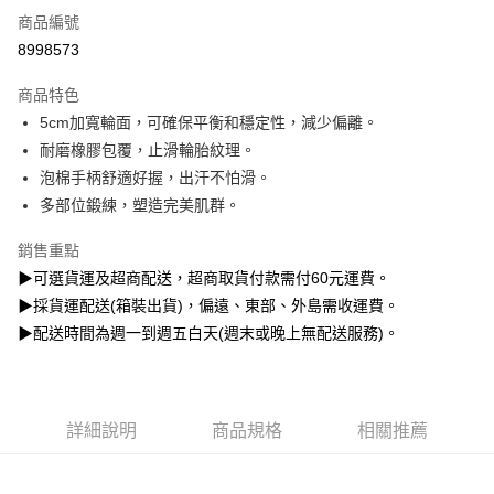
6 期 0 利率 每期
NT$46
21家銀行
合作金庫商業銀行
第一商業銀行
商品編號
華南商業銀行
彰化商業銀行
12 期 0 利率 每期
NT$23
21家銀行
合作金庫商業銀行
第一商業銀行
8998573
上海商業儲蓄銀行
台北富邦商業銀行
華南商業銀行
彰化商業銀行
合作金庫商業銀行
第一商業銀行
超商取貨付款
國泰世華商業銀行
兆豐國際商業銀行
上海商業儲蓄銀行
台北富邦商業銀行
商品特色
華南商業銀行
彰化商業銀行
臺灣中小企業銀行
台中商業銀行
國泰世華商業銀行
兆豐國際商業銀行
5cm加寬輪面，可確保平衡和穩定性，減少偏離。
LINE Pay
上海商業儲蓄銀行
台北富邦商業銀行
匯豐（台灣）商業銀行
華泰商業銀行
臺灣中小企業銀行
台中商業銀行
國泰世華商業銀行
兆豐國際商業銀行
耐磨橡膠包覆，止滑輪胎紋理。
聯邦商業銀行
遠東國際商業銀行
匯豐（台灣）商業銀行
華泰商業銀行
Apple Pay
臺灣中小企業銀行
台中商業銀行
元大商業銀行
永豐商業銀行
泡棉手柄舒適好握，出汗不怕滑。
聯邦商業銀行
遠東國際商業銀行
匯豐（台灣）商業銀行
華泰商業銀行
玉山商業銀行
星展（台灣）商業銀行
悠遊付
多部位鍛練，塑造完美肌群。
元大商業銀行
永豐商業銀行
聯邦商業銀行
遠東國際商業銀行
台新國際商業銀行
中國信託商業銀行
玉山商業銀行
星展（台灣）商業銀行
元大商業銀行
永豐商業銀行
台灣樂天信用卡公司
Google Pay
銷售重點
台新國際商業銀行
中國信託商業銀行
玉山商業銀行
星展（台灣）商業銀行
台灣樂天信用卡公司
▶可選貨運及超商配送，超商取貨付款需付60元運費。
台新國際商業銀行
中國信託商業銀行
全盈+PAY
▶採貨運配送(箱裝出貨)，偏遠、東部、外島需收運費。
台灣樂天信用卡公司
AFTEE先享後付
▶配送時間為週一到週五白天(週末或晚上無配送服務)。
相關說明
【關於「AFTEE先享後付」】
ATM付款
AFTEE先享後付是「在收到商品之後才付款」的支付方式。 讓您購物簡單
便利好安心！
詳細說明
商品規格
相關推薦
１．簡單：不需註冊會員、不需綁卡、不需儲值。
運送方式
２．便利：只要手機號碼，簡訊認證，即可結帳。
３．安心：先確認商品／服務後，再付款。
【全家】取貨付款