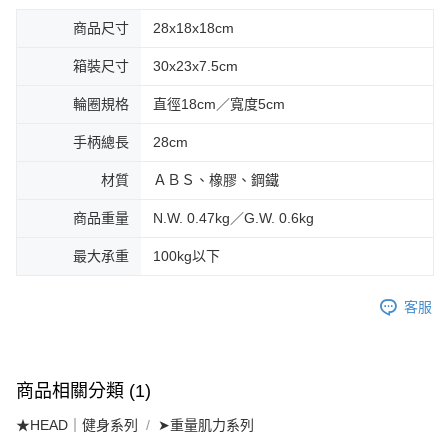
商品尺寸
28x18x18cm
箱裝尺寸
30x23x7.5cm
輪圈規格
直徑18cm／寬度5cm
手柄總長
28cm
材質
ＡＢＳ、橡膠、鋼鐵
商品重量
N.W. 0.47kg／G.W. 0.6kg
最大承重
100kg以下
客服
商品相關分類 (1)
★HEAD｜健身系列
➤重量肌力系列