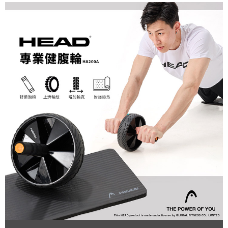
免運費
【「AFTEE先享後付」結帳流程】
１．於結帳方式選擇「AFTEE先享後付」後，將跳轉至「AFTEE先享後付」
付款後【全家】取貨
結帳頁面，進行簡訊認證並確認金額後，即可完成結帳。
２．訂單成立數日內，您將收到繳費通知簡訊。
免運費
３．收到繳費通知簡訊後14天內，點擊此簡訊中的連結，可透過四大超商／
ATM／網路銀行／等多元方式進行付款，方視為交易完成。
【7-11】取貨付款
※ 請注意：結帳手續完成當下不需立刻繳費，但若您需要取消訂單，請聯絡
每筆NT$60
購買商品的店家。未經商家同意取消之訂單仍視為有效，需透過AFTEE先享
後付繳納相關費用。
付款後【7-11】取貨
※ 交易是否成功請以「AFTEE先享後付 」之結帳頁面顯示為準，若有關於
是否繳費成功／繳費後需取消欲退款等相關疑問，請聯繫「AFTEE先享後付
每筆NT$60
客戶支援中心」
https://netprotections.freshdesk.com/support/home
貨運配送(大型器材搬樓層另收400元/樓；宜花東、外島、偏遠地區
【注意事項】
無配送)
１．透過由恩沛科技股份有限公司提供之「AFTEE先享後付」服務完成之交
易，需依本服務之必要範圍內提供個人資料，並將交易相關給付款項請求債
免運費
權轉讓予恩沛科技股份有限公司。
２．關於個人資料處理事宜，請瀏覽以下網址：
https://aftee.tw/terms/#terms3
３．未成年的使用者請事先徵得法定代理人或監護人之同意方可使用
「AFTEE先享後付」，若未經同意申辦者引起之損失，本公司不負相關責
任。
４．使用「AFTEE先享後付」時，將依據個別帳號之用戶狀況，依本公司即
時審查核予不同之上限額度；若仍有額度不足之情形，本公司將視審查結果