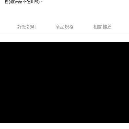
務(瑕疵品不在此限)。
無配送)
【「AFTEE先享後付」結帳流程】
１．於結帳方式選擇「AFTEE先享後付」後，將跳轉至「AFTEE先享後付」
免運費
結帳頁面，進行簡訊認證並確認金額後，即可完成結帳。
２．訂單成立數日內，您將收到繳費通知簡訊。
３．收到繳費通知簡訊後14天內，點擊此簡訊中的連結，可透過四大超商／
詳細說明
商品規格
相關推薦
ATM／網路銀行／等多元方式進行付款，方視為交易完成。
※ 請注意：結帳手續完成當下不需立刻繳費，但若您需要取消訂單，請聯絡
購買商品的店家。未經商家同意取消之訂單仍視為有效，需透過AFTEE先享
後付繳納相關費用。
※ 交易是否成功請以「AFTEE先享後付 」之結帳頁面顯示為準，若有關於
是否繳費成功／繳費後需取消欲退款等相關疑問，請聯繫「AFTEE先享後付
客戶支援中心」
https://netprotections.freshdesk.com/support/home
【注意事項】
１．透過由恩沛科技股份有限公司提供之「AFTEE先享後付」服務完成之交
易，需依本服務之必要範圍內提供個人資料，並將交易相關給付款項請求債
權轉讓予恩沛科技股份有限公司。
２．關於個人資料處理事宜，請瀏覽以下網址：
https://aftee.tw/terms/#terms3
３．未成年的使用者請事先徵得法定代理人或監護人之同意方可使用
「AFTEE先享後付」，若未經同意申辦者引起之損失，本公司不負相關責
任。
４．使用「AFTEE先享後付」時，將依據個別帳號之用戶狀況，依本公司即
時審查核予不同之上限額度；若仍有額度不足之情形，本公司將視審查結果
請求用戶進行身份認證。