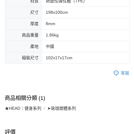
材質
熱塑性彈性體（TPE）
尺寸
198x100cm
厚度
8mm
商品重量
1.86kg
產地
中國
箱裝尺寸
102x17x17cm
客服
商品相關分類 (1)
★HEAD｜健身系列
➤瑜珈塑體系列
評價