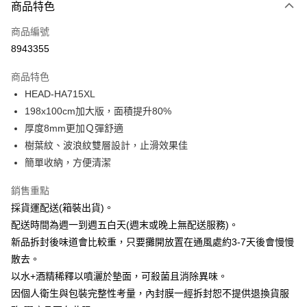
3 期 0 利率 每期
NT$396
21家銀行
商品特色
6 期 0 利率 每期
NT$198
21家銀行
合作金庫商業銀行
第一商業銀行
商品編號
華南商業銀行
彰化商業銀行
12 期 0 利率 每期
NT$99
21家銀行
合作金庫商業銀行
第一商業銀行
8943355
上海商業儲蓄銀行
台北富邦商業銀行
華南商業銀行
彰化商業銀行
合作金庫商業銀行
第一商業銀行
LINE Pay
國泰世華商業銀行
兆豐國際商業銀行
上海商業儲蓄銀行
台北富邦商業銀行
商品特色
華南商業銀行
彰化商業銀行
臺灣中小企業銀行
台中商業銀行
國泰世華商業銀行
兆豐國際商業銀行
HEAD-HA715XL
Apple Pay
上海商業儲蓄銀行
台北富邦商業銀行
匯豐（台灣）商業銀行
華泰商業銀行
臺灣中小企業銀行
台中商業銀行
國泰世華商業銀行
兆豐國際商業銀行
198x100cm加大版，面積提升80%
聯邦商業銀行
遠東國際商業銀行
匯豐（台灣）商業銀行
華泰商業銀行
悠遊付
臺灣中小企業銀行
台中商業銀行
元大商業銀行
永豐商業銀行
厚度8mm更加Ｑ彈舒適
聯邦商業銀行
遠東國際商業銀行
匯豐（台灣）商業銀行
華泰商業銀行
玉山商業銀行
星展（台灣）商業銀行
Google Pay
樹葉紋、波浪紋雙層設計，止滑效果佳
元大商業銀行
永豐商業銀行
聯邦商業銀行
遠東國際商業銀行
台新國際商業銀行
中國信託商業銀行
玉山商業銀行
星展（台灣）商業銀行
簡單收納，方便清潔
元大商業銀行
永豐商業銀行
台灣樂天信用卡公司
全盈+PAY
台新國際商業銀行
中國信託商業銀行
玉山商業銀行
星展（台灣）商業銀行
台灣樂天信用卡公司
銷售重點
台新國際商業銀行
中國信託商業銀行
AFTEE先享後付
採貨運配送(箱裝出貨)。
台灣樂天信用卡公司
相關說明
配送時間為週一到週五白天(週末或晚上無配送服務)。
【關於「AFTEE先享後付」】
ATM付款
AFTEE先享後付是「在收到商品之後才付款」的支付方式。 讓您購物簡單
新品拆封後味道會比較重，只要攤開放置在通風處約3-7天後會慢慢
便利好安心！
散去。
１．簡單：不需註冊會員、不需綁卡、不需儲值。
運送方式
以水+酒精稀釋以噴灑於墊面，可殺菌且消除異味。
２．便利：只要手機號碼，簡訊認證，即可結帳。
３．安心：先確認商品／服務後，再付款。
因個人衛生與包裝完整性考量，內封膜一經拆封恕不提供退換貨服
貨運配送(大型器材搬樓層另收400元/樓；宜花東、外島、偏遠地區