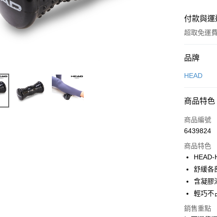
付款與運
超取免運
付款方式
品牌
信用卡一
HEAD
信用卡分
商品特色
3 期 
商品編號
6 期 
合作金
6439824
華南商
12 期
合作金
上海商
商品特色
華南商
合作金
超商取貨
國泰世
HEAD-
上海商
華南商
臺灣中
舒緩各
國泰世
LINE Pay
上海商
匯豐（
臺灣中
含凝膠
國泰世
聯邦商
匯豐（
Apple Pay
輕巧不
臺灣中
元大商
聯邦商
匯豐（
玉山商
銷售重點
悠遊付
元大商
聯邦商
台新國