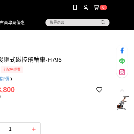
0
會員專屬優惠
 後驅式磁控飛輪車-H796
宅配免運費
則評價
)
,800
0