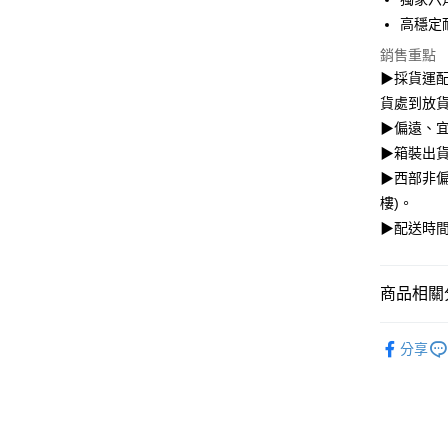
元大商
聯邦商
匯豐（
高穩定耐
玉山商
Google Pa
元大商
聯邦商
台新國
玉山商
銷售重點
元大商
台灣樂
全盈+PAY
台新國
▶採貨運配
玉山商
台灣樂
貨處到放
台新國
AFTEE先
台灣樂
▶偏遠、
相關說明
【關於「A
▶箱裝出貨
ATM付款
AFTEE
▶西部非偏
便利好安
樓)。
１．簡單
２．便利
▶配送時間
運送方式
３．安心
貨運配送(
【「AFT
無配送)
商品相關分
１．於結帳
付」結帳
免運費
２．訂單
➤飛輪車/
３．收到繳
分享
專人到府組
人氣商品
／ATM／
送)
※ 請注意
★HEAD
絡購買商品
每筆NT$1,
先享後付
※ 交易是