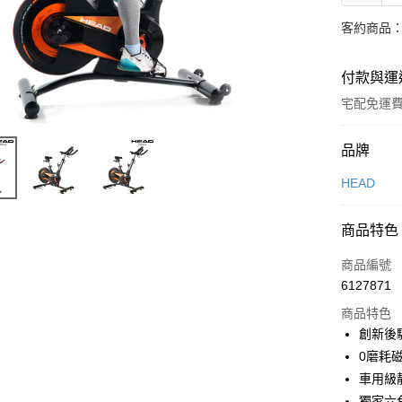
客約商品
付款與運
宅配免運
付款方式
品牌
信用卡一
HEAD
信用卡分
商品特色
3 期 
商品編號
6 期 
合作金
6127871
華南商
12 期
合作金
上海商
商品特色
華南商
合作金
LINE Pay
國泰世
創新後
上海商
華南商
臺灣中
0磨耗
國泰世
Apple Pay
上海商
匯豐（
臺灣中
車用級
國泰世
聯邦商
匯豐（
悠遊付
獨家六
臺灣中