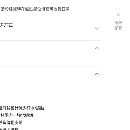
：請於結帳時在備註欄位填寫可收貨日期
清除
送方式
紀錄
費
次付款
期付款
0 利率 每期
NT$6,266
21家銀行
0 利率 每期
NT$3,133
21家銀行
庫商業銀行
第一商業銀行
業銀行
彰化商業銀行
 0 利率 每期
NT$1,566
21家銀行
庫商業銀行
第一商業銀行
業儲蓄銀行
台北富邦商業銀行
業銀行
彰化商業銀行
庫商業銀行
第一商業銀行
華商業銀行
兆豐國際商業銀行
驅飛輪設計減少汗水/鏽蝕
業儲蓄銀行
台北富邦商業銀行
業銀行
彰化商業銀行
小企業銀行
台中商業銀行
磁控阻力，強化鍛煉
華商業銀行
兆豐國際商業銀行
業儲蓄銀行
台北富邦商業銀行
台灣）商業銀行
華泰商業銀行
小企業銀行
台中商業銀行
靜音傳動皮帶
華商業銀行
兆豐國際商業銀行
業銀行
遠東國際商業銀行
台灣）商業銀行
華泰商業銀行
角穩固結構
小企業銀行
台中商業銀行