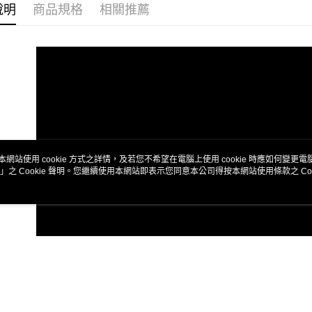
是否繳費成
說明
商品規格
相關推薦
付客戶支
【注意事
１．透過由
交易，需
求債權轉
２．關於
https://aft
３．未成
「AFTE
任。
４．使用「
本網站使用 cookie 方式之詳情，及若您不希望在電腦上使用 cookie 時應如何變更電腦的
即時審查
」之 Cookie 聲明。您繼續使用本網站即表示您同意本公司得按本網站使用條款之 Coo
結果請求
５．嚴禁
形，恩沛
動。