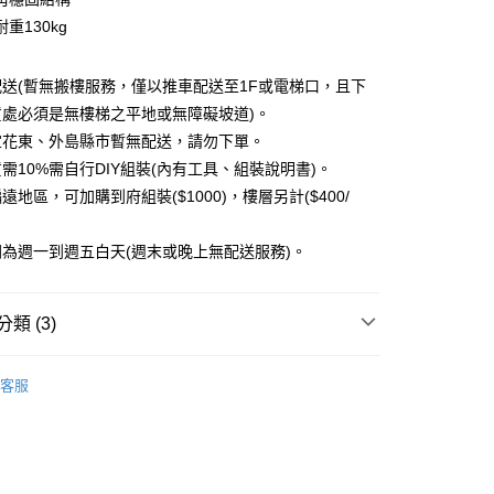
業銀行
永豐商業銀行
業銀行
遠東國際商業銀行
台灣）商業銀行
華泰商業銀行
重130kg
業銀行
星展（台灣）商業銀行
y
業銀行
永豐商業銀行
業銀行
遠東國際商業銀行
際商業銀行
中國信託商業銀行
業銀行
星展（台灣）商業銀行
業銀行
永豐商業銀行
天信用卡公司
際商業銀行
中國信託商業銀行
送(暫無搬樓服務，僅以推車配送至1F或電梯口，且下
業銀行
星展（台灣）商業銀行
天信用卡公司
貨處必須是無樓梯之平地或無障礙坡道)。
際商業銀行
中國信託商業銀行
享後付
天信用卡公司
宜花東、外島縣市暫無配送，請勿下單。
FTEE先享後付」】
需10%需自行DIY組裝(內有工具、組裝說明書)。
先享後付是「在收到商品之後才付款」的支付方式。 讓您購物簡單
遠地區，可加購到府組裝($1000)，樓層另計($400/
心！
：不需註冊會員、不需綁卡、不需儲值。
：只要手機號碼，簡訊認證，即可結帳。
為週一到週五白天(週末或晚上無配送服務)。
：先確認商品／服務後，再付款。
大型器材搬樓層另收400元/樓；宜花東、外島、偏遠地區
EE先享後付」結帳流程】
類 (3)
方式選擇「AFTEE先享後付」後，將跳轉至「AFTEE先享後
頁面，進行簡訊認證並確認金額後，即可完成結帳。
成立數日內，您將收到繳費通知簡訊。
健身車系列
費通知簡訊後14天內，點擊此簡訊中的連結，可透過四大超商
客服
裝(搬樓層另收400元/樓；宜花東、外島、偏遠地區無配
推薦
網路銀行／等多元方式進行付款，方視為交易完成。
：結帳手續完成當下不需立刻繳費，但若您需要取消訂單，請聯
｜健身系列
➤有氧燃脂系列
的店家。未經商家同意取消之訂單仍視為有效，需透過AFTEE
000
繳納相關費用。
否成功請以「AFTEE先享後付 」之結帳頁面顯示為準，若有關於