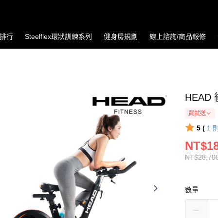
排行
Steelflex環狀訓練系列
健身房規劃
線上諮詢/商品報修
HEAD
買就送
5 (
1
NT$18
NT$28,70
數量