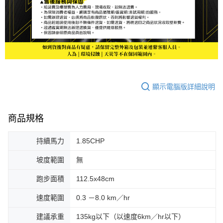
顯示電腦版詳細說明
商品規格
持續馬力
1.85CHP
坡度範圍
無
跑步面積
112.5x48cm
速度範圍
0.3 －8.0 km／hr
建議承重
135kg以下（以速度6km／hr以下）