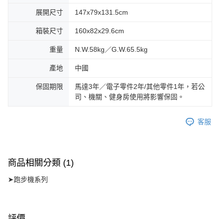
展開尺寸
147x79x131.5cm
箱裝尺寸
160x82x29.6cm
重量
N.W.58kg／G.W.65.5kg
產地
中國
保固期限
馬達3年／電子零件2年/其他零件1年，若公
司、機關、健身房使用將影響保固。
客服
商品相關分類 (1)
➤跑步機系列
評價