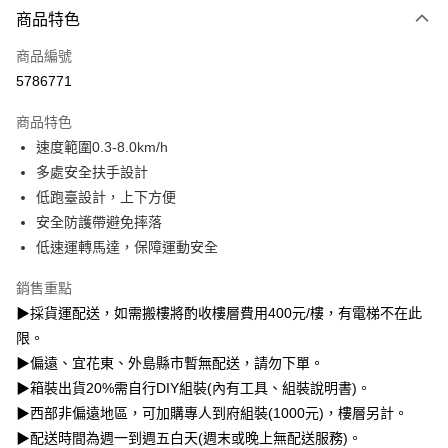
3 期 0 利率 每期
NT$6,933
21家銀行
商品特色
6 期 0 利率 每期
NT$3,466
21家銀行
合作金庫商業銀行
第一商業銀行
商品編號
華南商業銀行
彰化商業銀行
12 期 0 利率 每期
NT$1,733
21家銀行
合作金庫商業銀行
第一商業銀行
5786771
上海商業儲蓄銀行
台北富邦商業銀行
華南商業銀行
彰化商業銀行
合作金庫商業銀行
第一商業銀行
LINE Pay
國泰世華商業銀行
兆豐國際商業銀行
上海商業儲蓄銀行
台北富邦商業銀行
商品特色
華南商業銀行
彰化商業銀行
臺灣中小企業銀行
台中商業銀行
國泰世華商業銀行
兆豐國際商業銀行
速度範圍0.3-8.0km/h
Apple Pay
上海商業儲蓄銀行
台北富邦商業銀行
匯豐（台灣）商業銀行
華泰商業銀行
臺灣中小企業銀行
台中商業銀行
國泰世華商業銀行
兆豐國際商業銀行
多處安全扶手設計
聯邦商業銀行
遠東國際商業銀行
匯豐（台灣）商業銀行
華泰商業銀行
悠遊付
臺灣中小企業銀行
台中商業銀行
元大商業銀行
永豐商業銀行
低跑臺設計，上下方便
聯邦商業銀行
遠東國際商業銀行
匯豐（台灣）商業銀行
華泰商業銀行
玉山商業銀行
星展（台灣）商業銀行
Google Pay
安全防護帶避免摔落
元大商業銀行
永豐商業銀行
聯邦商業銀行
遠東國際商業銀行
台新國際商業銀行
中國信託商業銀行
玉山商業銀行
星展（台灣）商業銀行
低速運轉馬達，保障運動安全
元大商業銀行
永豐商業銀行
台灣樂天信用卡公司
全盈+PAY
台新國際商業銀行
中國信託商業銀行
玉山商業銀行
星展（台灣）商業銀行
台灣樂天信用卡公司
銷售重點
台新國際商業銀行
中國信託商業銀行
AFTEE先享後付
▶採貨運配送，如需搬樓將酌收樓層費用400元/樓，有電梯不在此
台灣樂天信用卡公司
相關說明
限。
【關於「AFTEE先享後付」】
ATM付款
AFTEE先享後付是「在收到商品之後才付款」的支付方式。 讓您購物簡單
▶偏遠、宜花東、外島縣市暫無配送，請勿下單。
便利好安心！
▶箱裝出貨20%需自行DIY組裝(內有工具、組裝說明書)。
１．簡單：不需註冊會員、不需綁卡、不需儲值。
運送方式
▶西部非偏遠地區，可加購專人到府組裝(1000元)，樓層另計。
２．便利：只要手機號碼，簡訊認證，即可結帳。
３．安心：先確認商品／服務後，再付款。
▶配送時間為週一到週五白天(週末或晚上無配送服務)。
貨運配送(大型器材搬樓層另收400元/樓；宜花東、外島、偏遠地區