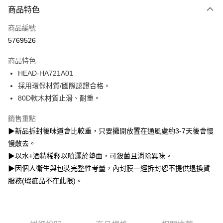
3 期 0 利率 每期
NT$230
21家銀行
商品特色
6 期 0 利率 每期
NT$115
21家銀行
合作金庫商業銀行
第一商業銀行
商品編號
華南商業銀行
彰化商業銀行
12 期 0 利率 每期
NT$57
21家銀行
合作金庫商業銀行
第一商業銀行
5769526
上海商業儲蓄銀行
台北富邦商業銀行
華南商業銀行
彰化商業銀行
合作金庫商業銀行
第一商業銀行
超商取貨付款
國泰世華商業銀行
兆豐國際商業銀行
上海商業儲蓄銀行
台北富邦商業銀行
商品特色
華南商業銀行
彰化商業銀行
臺灣中小企業銀行
台中商業銀行
國泰世華商業銀行
兆豐國際商業銀行
HEAD-HA721A01
LINE Pay
上海商業儲蓄銀行
台北富邦商業銀行
匯豐（台灣）商業銀行
華泰商業銀行
臺灣中小企業銀行
台中商業銀行
國泰世華商業銀行
兆豐國際商業銀行
採用環保材質/國際認證合格。
聯邦商業銀行
遠東國際商業銀行
匯豐（台灣）商業銀行
華泰商業銀行
Apple Pay
臺灣中小企業銀行
台中商業銀行
元大商業銀行
永豐商業銀行
80D軟木材質止滑、耐重。
聯邦商業銀行
遠東國際商業銀行
匯豐（台灣）商業銀行
華泰商業銀行
玉山商業銀行
星展（台灣）商業銀行
悠遊付
元大商業銀行
永豐商業銀行
聯邦商業銀行
遠東國際商業銀行
台新國際商業銀行
中國信託商業銀行
銷售重點
玉山商業銀行
星展（台灣）商業銀行
元大商業銀行
永豐商業銀行
台灣樂天信用卡公司
Google Pay
▶新品拆封後味道會比較重，只要攤開放置在通風處約3-7天後會慢
台新國際商業銀行
中國信託商業銀行
玉山商業銀行
星展（台灣）商業銀行
台灣樂天信用卡公司
慢散去。
台新國際商業銀行
中國信託商業銀行
全盈+PAY
▶以水+酒精稀釋以噴灑於墊面，可殺菌且消除異味。
台灣樂天信用卡公司
AFTEE先享後付
▶因個人衛生與包裝完整性考量，內封膜一經拆封恕不提供退換貨
相關說明
服務(瑕疵品不在此限)。
【關於「AFTEE先享後付」】
ATM付款
AFTEE先享後付是「在收到商品之後才付款」的支付方式。 讓您購物簡單
便利好安心！
１．簡單：不需註冊會員、不需綁卡、不需儲值。
運送方式