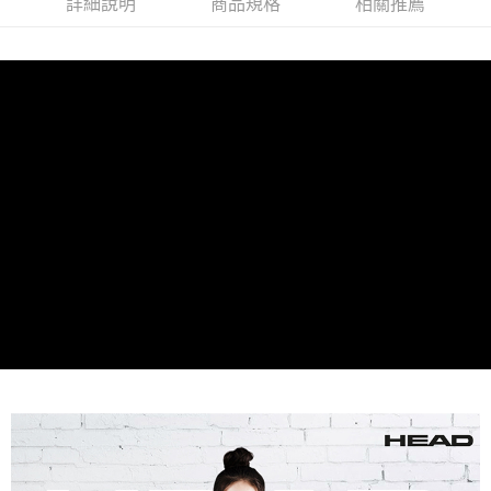
詳細說明
商品規格
相關推薦
２．便利：只要手機號碼，簡訊認證，即可結帳。
３．安心：先確認商品／服務後，再付款。
【全家】取貨付款
免運費
【「AFTEE先享後付」結帳流程】
１．於結帳方式選擇「AFTEE先享後付」後，將跳轉至「AFTEE先享後付」
付款後【全家】取貨
結帳頁面，進行簡訊認證並確認金額後，即可完成結帳。
２．訂單成立數日內，您將收到繳費通知簡訊。
免運費
３．收到繳費通知簡訊後14天內，點擊此簡訊中的連結，可透過四大超商／
ATM／網路銀行／等多元方式進行付款，方視為交易完成。
【7-11】取貨付款
※ 請注意：結帳手續完成當下不需立刻繳費，但若您需要取消訂單，請聯絡
每筆NT$60
購買商品的店家。未經商家同意取消之訂單仍視為有效，需透過AFTEE先享
後付繳納相關費用。
付款後【7-11】取貨
※ 交易是否成功請以「AFTEE先享後付 」之結帳頁面顯示為準，若有關於
是否繳費成功／繳費後需取消欲退款等相關疑問，請聯繫「AFTEE先享後付
每筆NT$60
客戶支援中心」
https://netprotections.freshdesk.com/support/home
貨運配送(大型器材搬樓層另收400元/樓；宜花東、外島、偏遠地區
【注意事項】
無配送)
１．透過由恩沛科技股份有限公司提供之「AFTEE先享後付」服務完成之交
易，需依本服務之必要範圍內提供個人資料，並將交易相關給付款項請求債
免運費
權轉讓予恩沛科技股份有限公司。
２．關於個人資料處理事宜，請瀏覽以下網址：
https://aftee.tw/terms/#terms3
３．未成年的使用者請事先徵得法定代理人或監護人之同意方可使用
「AFTEE先享後付」，若未經同意申辦者引起之損失，本公司不負相關責
任。