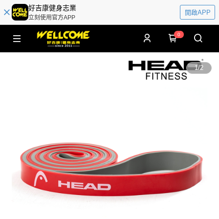
好吉康健身志業
開啟APP
立刻使用官方APP
0
1
/
2