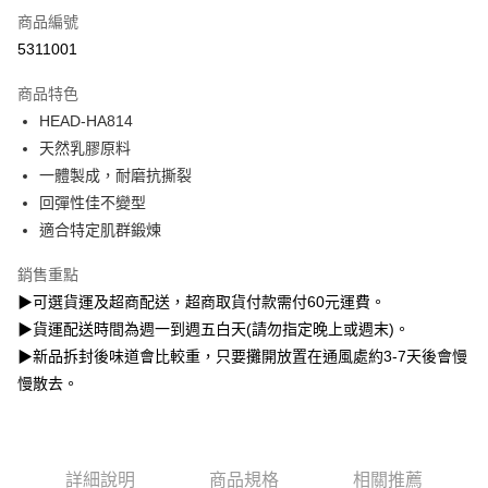
6 期 0 利率 每期
NT$115
21家銀行
合作金庫商業銀行
第一商業銀行
商品編號
華南商業銀行
彰化商業銀行
12 期 0 利率 每期
NT$57
21家銀行
合作金庫商業銀行
第一商業銀行
5311001
上海商業儲蓄銀行
台北富邦商業銀行
華南商業銀行
彰化商業銀行
合作金庫商業銀行
第一商業銀行
超商取貨付款
國泰世華商業銀行
兆豐國際商業銀行
上海商業儲蓄銀行
台北富邦商業銀行
商品特色
華南商業銀行
彰化商業銀行
臺灣中小企業銀行
台中商業銀行
國泰世華商業銀行
兆豐國際商業銀行
HEAD-HA814
LINE Pay
上海商業儲蓄銀行
台北富邦商業銀行
匯豐（台灣）商業銀行
華泰商業銀行
臺灣中小企業銀行
台中商業銀行
國泰世華商業銀行
兆豐國際商業銀行
天然乳膠原料
聯邦商業銀行
遠東國際商業銀行
匯豐（台灣）商業銀行
華泰商業銀行
Apple Pay
臺灣中小企業銀行
台中商業銀行
元大商業銀行
永豐商業銀行
一體製成，耐磨抗撕裂
聯邦商業銀行
遠東國際商業銀行
匯豐（台灣）商業銀行
華泰商業銀行
玉山商業銀行
星展（台灣）商業銀行
悠遊付
回彈性佳不變型
元大商業銀行
永豐商業銀行
聯邦商業銀行
遠東國際商業銀行
台新國際商業銀行
中國信託商業銀行
玉山商業銀行
星展（台灣）商業銀行
適合特定肌群鍛煉
元大商業銀行
永豐商業銀行
台灣樂天信用卡公司
Google Pay
台新國際商業銀行
中國信託商業銀行
玉山商業銀行
星展（台灣）商業銀行
台灣樂天信用卡公司
銷售重點
台新國際商業銀行
中國信託商業銀行
全盈+PAY
▶可選貨運及超商配送，超商取貨付款需付60元運費。
台灣樂天信用卡公司
AFTEE先享後付
▶貨運配送時間為週一到週五白天(請勿指定晚上或週末)。
相關說明
▶新品拆封後味道會比較重，只要攤開放置在通風處約3-7天後會慢
【關於「AFTEE先享後付」】
慢散去。
ATM付款
AFTEE先享後付是「在收到商品之後才付款」的支付方式。 讓您購物簡單
便利好安心！
１．簡單：不需註冊會員、不需綁卡、不需儲值。
運送方式
２．便利：只要手機號碼，簡訊認證，即可結帳。
３．安心：先確認商品／服務後，再付款。
詳細說明
商品規格
相關推薦
【全家】取貨付款