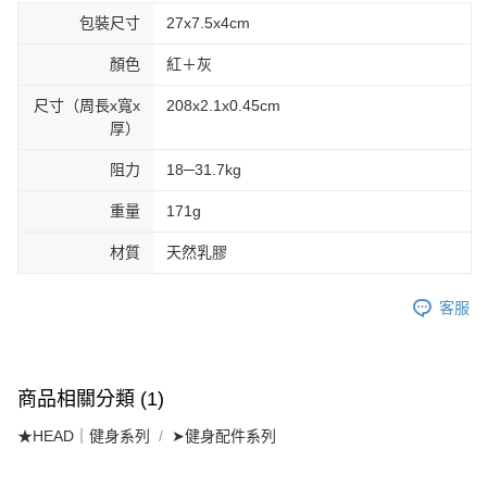
包裝尺寸
27x7.5x4cm
顏色
紅＋灰
尺寸（周長x寬x
208x2.1x0.45cm
厚）
阻力
18─31.7kg
重量
171g
材質
天然乳膠
客服
商品相關分類 (1)
★HEAD｜健身系列
➤健身配件系列