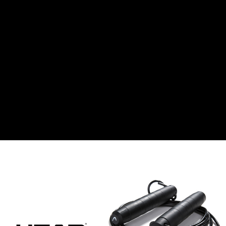
免運費
【「AFTEE先享後付」結帳流程】
１．於結帳方式選擇「AFTEE先享後付」後，將跳轉至「AFTEE先享後付」
付款後【全家】取貨
結帳頁面，進行簡訊認證並確認金額後，即可完成結帳。
２．訂單成立數日內，您將收到繳費通知簡訊。
免運費
３．收到繳費通知簡訊後14天內，點擊此簡訊中的連結，可透過四大超商／
ATM／網路銀行／等多元方式進行付款，方視為交易完成。
【7-11】取貨付款
※ 請注意：結帳手續完成當下不需立刻繳費，但若您需要取消訂單，請聯絡
每筆NT$60
購買商品的店家。未經商家同意取消之訂單仍視為有效，需透過AFTEE先享
後付繳納相關費用。
付款後【7-11】取貨
※ 交易是否成功請以「AFTEE先享後付 」之結帳頁面顯示為準，若有關於
是否繳費成功／繳費後需取消欲退款等相關疑問，請聯繫「AFTEE先享後付
每筆NT$60
客戶支援中心」
https://netprotections.freshdesk.com/support/home
貨運配送(大型器材搬樓層另收400元/樓；宜花東、外島、偏遠地區
【注意事項】
無配送)
１．透過由恩沛科技股份有限公司提供之「AFTEE先享後付」服務完成之交
易，需依本服務之必要範圍內提供個人資料，並將交易相關給付款項請求債
免運費
權轉讓予恩沛科技股份有限公司。
２．關於個人資料處理事宜，請瀏覽以下網址：
https://aftee.tw/terms/#terms3
３．未成年的使用者請事先徵得法定代理人或監護人之同意方可使用
「AFTEE先享後付」，若未經同意申辦者引起之損失，本公司不負相關責
任。
４．使用「AFTEE先享後付」時，將依據個別帳號之用戶狀況，依本公司即
時審查核予不同之上限額度；若仍有額度不足之情形，本公司將視審查結果