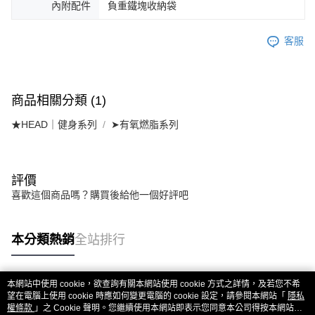
內附配件
負重鐵塊收納袋
客服
商品相關分類 (1)
★HEAD｜健身系列
➤有氧燃脂系列
評價
喜歡這個商品嗎？購買後給他一個好評吧
本分類熱銷
全站排行
本網站中使用 cookie，欲查詢有關本網站使用 cookie 方式之詳情，及若您不希
熱門標籤
望在電腦上使用 cookie 時應如何變更電腦的 cookie 設定，請參閱本網站「
隱私
權條款
」之 Cookie 聲明。您繼續使用本網站即表示您同意本公司得按本網站使