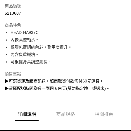
6 期 0 利率 每期
NT$81
21家銀行
合作金庫商業銀行
第一商業銀行
商品編號
華南商業銀行
彰化商業銀行
12 期 0 利率 每期
NT$40
21家銀行
合作金庫商業銀行
第一商業銀行
5210687
上海商業儲蓄銀行
台北富邦商業銀行
華南商業銀行
彰化商業銀行
合作金庫商業銀行
第一商業銀行
超商取貨付款
國泰世華商業銀行
兆豐國際商業銀行
上海商業儲蓄銀行
台北富邦商業銀行
商品特色
華南商業銀行
彰化商業銀行
臺灣中小企業銀行
台中商業銀行
國泰世華商業銀行
兆豐國際商業銀行
HEAD-HA937C
LINE Pay
上海商業儲蓄銀行
台北富邦商業銀行
匯豐（台灣）商業銀行
華泰商業銀行
臺灣中小企業銀行
台中商業銀行
國泰世華商業銀行
兆豐國際商業銀行
內嵌高速軸承。
聯邦商業銀行
遠東國際商業銀行
匯豐（台灣）商業銀行
華泰商業銀行
Apple Pay
臺灣中小企業銀行
台中商業銀行
元大商業銀行
永豐商業銀行
橡膠包覆鋼絲內芯，耐用度提升。
聯邦商業銀行
遠東國際商業銀行
匯豐（台灣）商業銀行
華泰商業銀行
玉山商業銀行
星展（台灣）商業銀行
悠遊付
內含負重鐵塊。
元大商業銀行
永豐商業銀行
聯邦商業銀行
遠東國際商業銀行
台新國際商業銀行
中國信託商業銀行
玉山商業銀行
星展（台灣）商業銀行
可根據身高調整繩長。
元大商業銀行
永豐商業銀行
台灣樂天信用卡公司
Google Pay
台新國際商業銀行
中國信託商業銀行
玉山商業銀行
星展（台灣）商業銀行
台灣樂天信用卡公司
銷售重點
台新國際商業銀行
中國信託商業銀行
全盈+PAY
▶可選貨運及超商配送，超商取貨付款需付60元運費。
台灣樂天信用卡公司
AFTEE先享後付
▶貨運配送時間為週一到週五白天(請勿指定晚上或週末)。
相關說明
【關於「AFTEE先享後付」】
ATM付款
AFTEE先享後付是「在收到商品之後才付款」的支付方式。 讓您購物簡單
便利好安心！
詳細說明
商品規格
相關推薦
１．簡單：不需註冊會員、不需綁卡、不需儲值。
運送方式
２．便利：只要手機號碼，簡訊認證，即可結帳。
３．安心：先確認商品／服務後，再付款。
【全家】取貨付款