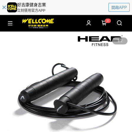
好吉康健身志業
開啟APP
立刻使用官方APP
0
1
/
2