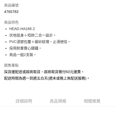
6 期 0 利率 每期
NT$115
21家銀行
合作金庫商業銀行
第一商業銀行
商品編號
華南商業銀行
彰化商業銀行
12 期 0 利率 每期
NT$57
21家銀行
合作金庫商業銀行
第一商業銀行
4765782
上海商業儲蓄銀行
台北富邦商業銀行
華南商業銀行
彰化商業銀行
合作金庫商業銀行
第一商業銀行
超商取貨付款
國泰世華商業銀行
兆豐國際商業銀行
上海商業儲蓄銀行
台北富邦商業銀行
商品特色
華南商業銀行
彰化商業銀行
臺灣中小企業銀行
台中商業銀行
國泰世華商業銀行
兆豐國際商業銀行
HEAD-HA188-2
LINE Pay
上海商業儲蓄銀行
台北富邦商業銀行
匯豐（台灣）商業銀行
華泰商業銀行
臺灣中小企業銀行
台中商業銀行
國泰世華商業銀行
兆豐國際商業銀行
伏地挺身＋啞鈴二合一設計。
聯邦商業銀行
遠東國際商業銀行
匯豐（台灣）商業銀行
華泰商業銀行
Apple Pay
臺灣中小企業銀行
台中商業銀行
元大商業銀行
永豐商業銀行
PVC浸塑包覆＋磨砂紋理，止滑絕佳。
聯邦商業銀行
遠東國際商業銀行
匯豐（台灣）商業銀行
華泰商業銀行
玉山商業銀行
星展（台灣）商業銀行
悠遊付
採用耐重實心鑄鐵。
元大商業銀行
永豐商業銀行
聯邦商業銀行
遠東國際商業銀行
台新國際商業銀行
中國信託商業銀行
玉山商業銀行
星展（台灣）商業銀行
商品一組2支裝。
元大商業銀行
永豐商業銀行
台灣樂天信用卡公司
Google Pay
台新國際商業銀行
中國信託商業銀行
玉山商業銀行
星展（台灣）商業銀行
台灣樂天信用卡公司
銷售重點
台新國際商業銀行
中國信託商業銀行
全盈+PAY
採貨運配送或超商取貨，超商取貨需付60元運費。
台灣樂天信用卡公司
AFTEE先享後付
配送時間為週一到週五白天(週末或晚上無配送服務)。
相關說明
【關於「AFTEE先享後付」】
ATM付款
AFTEE先享後付是「在收到商品之後才付款」的支付方式。 讓您購物簡單
便利好安心！
詳細說明
商品規格
相關推薦
１．簡單：不需註冊會員、不需綁卡、不需儲值。
運送方式
２．便利：只要手機號碼，簡訊認證，即可結帳。
３．安心：先確認商品／服務後，再付款。
【全家】取貨付款