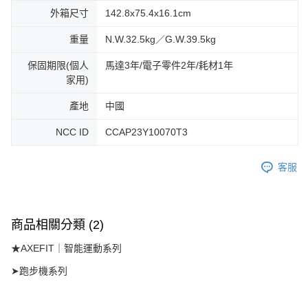
外箱尺寸
142.8x75.4x16.1cm
重量
N.W.32.5kg／G.W.39.5kg
保固期限(個人
馬達3年/電子零件2年/耗材1年
家用)
產地
中國
NCC ID
CCAP23Y10070T3
客服
商品相關分類 (2)
★AXEFIT｜智能運動系列
➤跑步機系列