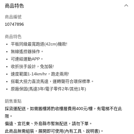
3 期 0 利率 每期
NT$2,933
21家銀行
商品特色
6 期 0 利率 每期
NT$1,466
21家銀行
合作金庫商業銀行
第一商業銀行
商品編號
華南商業銀行
彰化商業銀行
12 期 0 利率 每期
NT$733
21家銀行
合作金庫商業銀行
第一商業銀行
10747896
上海商業儲蓄銀行
台北富邦商業銀行
華南商業銀行
彰化商業銀行
合作金庫商業銀行
第一商業銀行
LINE Pay
國泰世華商業銀行
兆豐國際商業銀行
上海商業儲蓄銀行
台北富邦商業銀行
商品特色
華南商業銀行
彰化商業銀行
臺灣中小企業銀行
台中商業銀行
國泰世華商業銀行
兆豐國際商業銀行
平板同級最寬跑道(42cm)機款!
Apple Pay
上海商業儲蓄銀行
台北富邦商業銀行
匯豐（台灣）商業銀行
華泰商業銀行
臺灣中小企業銀行
台中商業銀行
國泰世華商業銀行
兆豐國際商業銀行
無線遙控器操作。
聯邦商業銀行
遠東國際商業銀行
匯豐（台灣）商業銀行
華泰商業銀行
悠遊付
臺灣中小企業銀行
台中商業銀行
元大商業銀行
永豐商業銀行
可連結運動APP。
聯邦商業銀行
遠東國際商業銀行
匯豐（台灣）商業銀行
華泰商業銀行
玉山商業銀行
星展（台灣）商業銀行
Google Pay
收折扶手設計，免加裝!
元大商業銀行
永豐商業銀行
聯邦商業銀行
遠東國際商業銀行
台新國際商業銀行
中國信託商業銀行
玉山商業銀行
星展（台灣）商業銀行
速度範圍1-14km/hr，跑走兩用!
元大商業銀行
永豐商業銀行
台灣樂天信用卡公司
全盈+PAY
台新國際商業銀行
中國信託商業銀行
搭載大扭力直流馬達，運轉聲符合環保標準。
玉山商業銀行
星展（台灣）商業銀行
台灣樂天信用卡公司
台新國際商業銀行
中國信託商業銀行
AFTEE先享後付
原廠保固(馬達3年/電子零件2年/其他1年)
台灣樂天信用卡公司
相關說明
銷售重點
【關於「AFTEE先享後付」】
ATM付款
AFTEE先享後付是「在收到商品之後才付款」的支付方式。 讓您購物簡單
採貨運配送，如需搬樓將酌收樓層費用400元/樓，有電梯不在此
便利好安心！
限。
１．簡單：不需註冊會員、不需綁卡、不需儲值。
運送方式
偏遠、宜花東、外島縣市暫無配送，請勿下單。
２．便利：只要手機號碼，簡訊認證，即可結帳。
３．安心：先確認商品／服務後，再付款。
此商品無需組裝，展開即可使用(內有工具、說明書)。
貨運配送(大型器材搬樓層另收400元/樓；宜花東、外島、偏遠地區