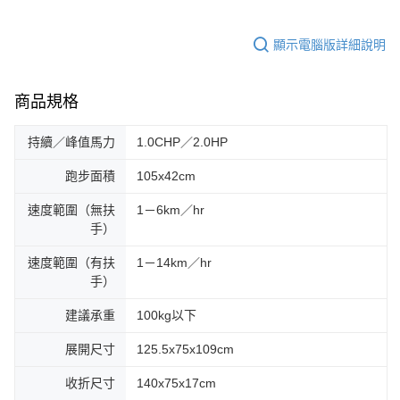
顯示電腦版詳細說明
商品規格
持續／峰值馬力
1.0CHP／2.0HP
跑步面積
105x42cm
速度範圍（無扶
1－6km／hr
手）
速度範圍（有扶
1－14km／hr
手）
建議承重
100kg以下
展開尺寸
125.5x75x109cm
收折尺寸
140x75x17cm